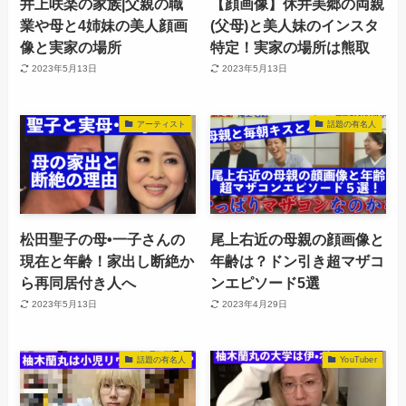
井上咲楽の家族|父親の職
【顔画像】休井美郷の両親
業や母と4姉妹の美人顔画
(父母)と美人妹のインスタ
像と実家の場所
特定！実家の場所は熊取
2023年5月13日
2023年5月13日
アーティスト
話題の有名人
松田聖子の母•一子さんの
尾上右近の母親の顔画像と
現在と年齢！家出し断絶か
年齢は？ドン引き超マザコ
ら再同居付き人へ
ンエピソード5選
2023年5月13日
2023年4月29日
話題の有名人
YouTuber