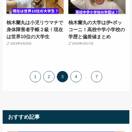
柚木蘭丸は小児リウマチで
柚木蘭丸の大学は伊•ボッ
身体障害者手帳２級！現在
コーニ！高校中学小学校の
は世界10位の大学生
学歴と偏差値まとめ
2023年4月24日
2023年4月17日
1
2
3
4
...
7
おすすめ記事