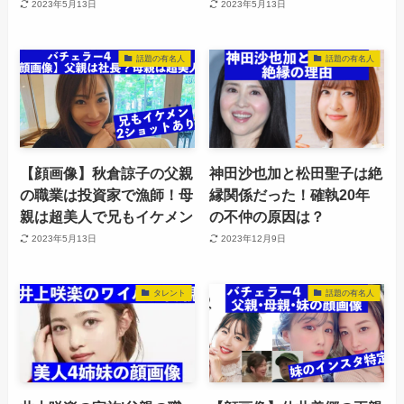
2023年5月13日
2023年5月13日
話題の有名人
話題の有名人
【顔画像】秋倉諒子の父親
神田沙也加と松田聖子は絶
の職業は投資家で漁師！母
縁関係だった！確執20年
親は超美人で兄もイケメン
の不仲の原因は？
2023年5月13日
2023年12月9日
タレント
話題の有名人