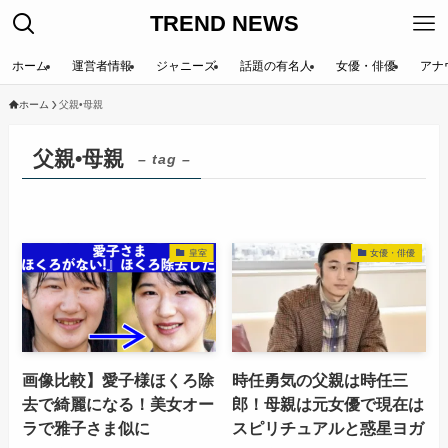
TREND NEWS
ホーム
運営者情報
ジャニーズ
話題の有名人
女優・俳優
アナ
ホーム
父親•母親
父親•母親
– tag –
皇室
女優・俳優
画像比較】愛子様ほくろ除
時任勇気の父親は時任三
去で綺麗になる！美女オー
郎！母親は元女優で現在は
ラで雅子さま似に
スピリチュアルと惑星ヨガ