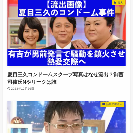
芸人
夏目三久コンドー厶スクープ写真はなぜ流出？御曹
司彼氏Nやリークは誰
2023年12月26日
話題の有名人