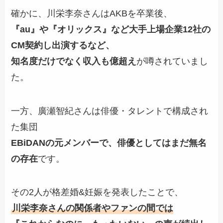
確かに、川栄李奈さんはAKBを卒業後、
『au』や『オリックス』など大手上場企業12社の
CM契約し出演するなど、
知名度だけでなく収入も億超え
が噂されていまし
た。
一方、廣瀬智紀さんは俳優・タレントで構成され
た集団
EBiDANの元メンバーで、俳優としてはまだ無名
の存在
です。
その2人が格差婚&妊娠を発表したことで、
川栄李奈さんの関係者やファンの間では