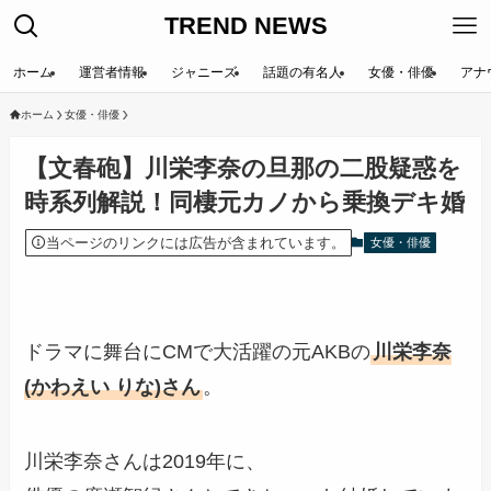
TREND NEWS
ホーム
運営者情報
ジャニーズ
話題の有名人
女優・俳優
アナ
ホーム
女優・俳優
【文春砲】川栄李奈の旦那の二股疑惑を
時系列解説！同棲元カノから乗換デキ婚
当ページのリンクには広告が含まれています。
女優・俳優
ドラマに舞台にCMで大活躍の元AKBの
川栄李奈
(かわえい りな)さん
。
川栄李奈さんは
2019年に、