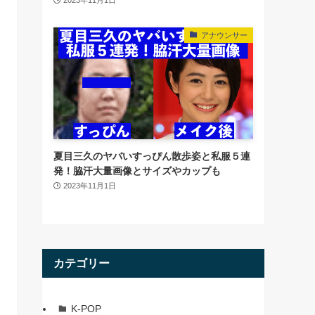
アナウンサー
夏目三久のヤバいすっぴん散歩姿と私服５連
発！脇汗大量画像とサイズやカップも
2023年11月1日
カテゴリー
K-POP