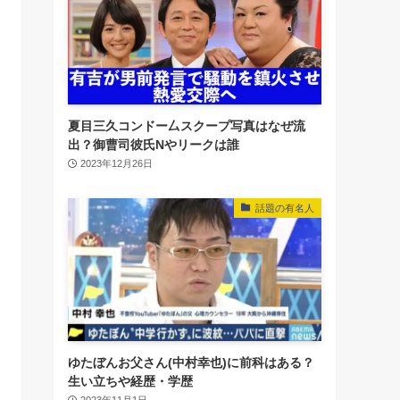
夏目三久コンドー厶スクープ写真はなぜ流
出？御曹司彼氏Nやリークは誰
2023年12月26日
話題の有名人
ゆたぼんお父さん(中村幸也)に前科はある？
生い立ちや経歴・学歴
2023年11月1日