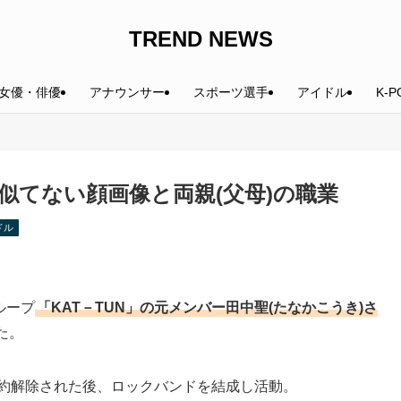
TREND NEWS
女優・俳優
アナウンサー
スポーツ選手
アイドル
K-P
似てない顔画像と両親(父母)の職業
ドル
ループ
「KAT－TUN」の元メンバー田中聖(たなかこうき)さ
た。
契約解除された後、ロックバンドを結成し活動。