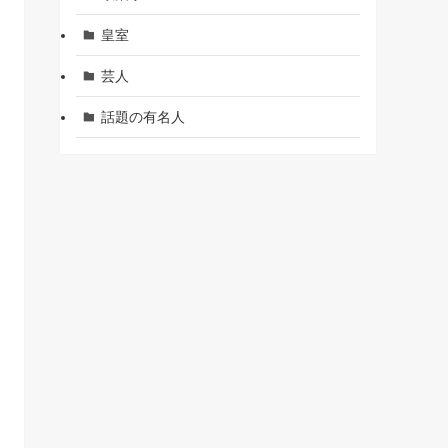
皇室
芸人
話題の有名人