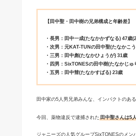
【田中聖・田中樹の兄弟構成と年齢差】
・長男：田中一成(たなかかずなる) 47歳(2
・次男：元KAT-TUNの田中聖(たなかこうき
・三男：田中彪(たなかひょうが) 31歳
・四男：SixTONESの田中樹(たなかじゅり
・五男：田中彗(たなかすばる)
23歳
田中家の5人男兄弟みんな、インパクトのあ
今回、薬物違反で逮捕された
田中聖さんは5
ジャニーズの人気グループSixTONESのメ