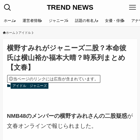
TREND NEWS
ホーム
運営者情報
ジャニーズ
話題の有名人
女優・俳優
アナ
ホーム
アイドル
横野すみれがジャニーズ二股？本命彼
氏は横山裕か福本大晴？時系列まとめ
【文春】
当ページのリンクには広告が含まれています。
アイドル
ジャニーズ
NMB48のメンバーの横野すみれさんの二股疑惑
が
文春オンラインで報じられました。