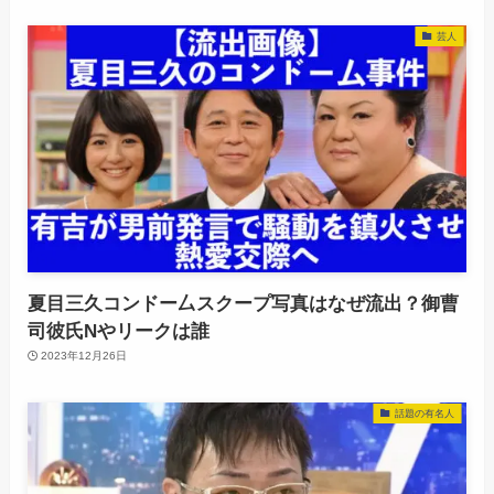
芸人
夏目三久コンドー厶スクープ写真はなぜ流出？御曹
司彼氏Nやリークは誰
2023年12月26日
話題の有名人