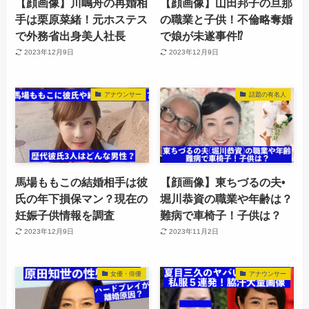
【顔画像】川嶋舟の再婚相
【顔画像】山田邦子の旦那
手は栗原菜緒！元ホステス
の職業と子供！不倫略奪婚
で外務省出身美人社長
で娘が未遂事件⁉︎
2023年12月9日
2023年12月9日
アナウンサー
話題の有名人
馬場ももこの結婚相手は彼
【顔画像】東ちづるの夫•
氏の年下損保マン？現在の
堀川恭資の職業や年齢は？
妊娠子供情報を調査
難病で車椅子！子供は？
2023年12月9日
2023年11月2日
女優・俳優
アナウンサー