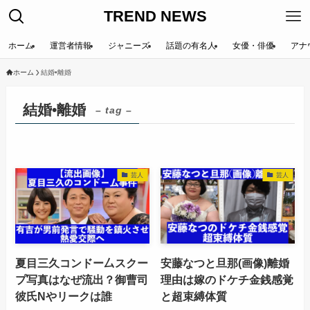
TREND NEWS
ホーム
運営者情報
ジャニーズ
話題の有名人
女優・俳優
アナ
ホーム
結婚•離婚
結婚•離婚
– tag –
芸人
芸人
夏目三久コンドー厶スクー
安藤なつと旦那(画像)離婚
プ写真はなぜ流出？御曹司
理由は嫁のドケチ金銭感覚
彼氏Nやリークは誰
と超束縛体質