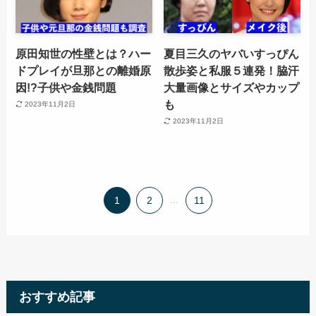
原田知世の性壁とは？ハー
夏目三久のヤバいすっぴん
ドプレイが旦那との離婚原
散歩姿と私服５連発！脇汗
因!?子供や金銭問題
大量画像とサイズやカップ
も
2023年11月2日
2023年11月2日
1
2
...
11
おすすめ記事