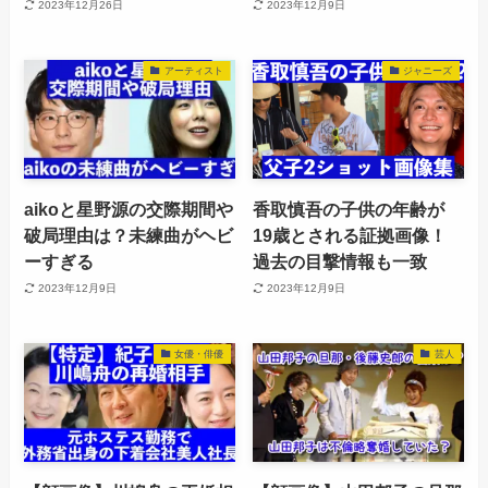
2023年12月26日
2023年12月9日
アーティスト
ジャニーズ
aikoと星野源の交際期間や
香取慎吾の子供の年齢が
破局理由は？未練曲がヘビ
19歳とされる証拠画像！
ーすぎる
過去の目撃情報も一致
2023年12月9日
2023年12月9日
女優・俳優
芸人