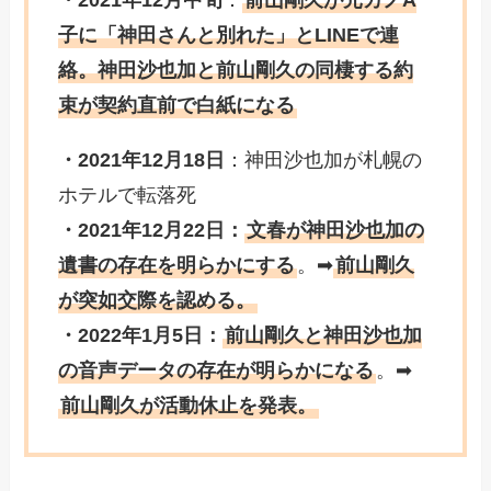
・2021年12月中旬
：
前山剛久が元カノA
子に「神田さんと別れた」とLINEで連
絡。神田沙也加と前山剛久の同棲する約
束が契約直前で白紙になる
・2021年12月18日
：神田沙也加が札幌の
ホテルで転落死
・2021年12月22日：
文春が神田沙也加の
遺書の存在を明らかにする
。➡︎
前山剛久
が突如交際を認める。
・2022年1月5日：
前山剛久と神田沙也加
の音声データの存在が明らかになる
。➡︎
前山剛久が活動休止を発表。