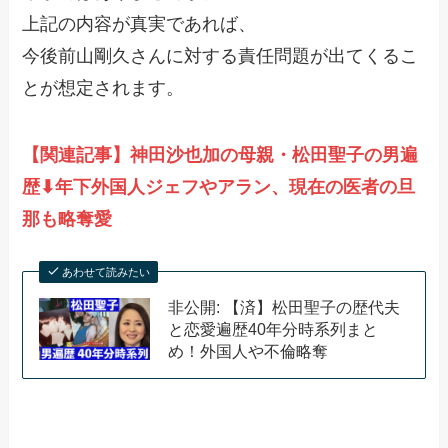
上記の内容が真実であれば、
今後前山剛久さんに対する責任問題が出てくるこ
とが想定されます。
【関連記事】神田沙也加の母親・松田聖子の男遍
歴⬇︎年下外国人ジェフやアラン、現在の医者の旦
那も略奪愛
あわせて読みたい
非公開: 【済】松田聖子の歴代夫
と恋愛遍歴40年分時系列まと
め！外国人や不倫略奪