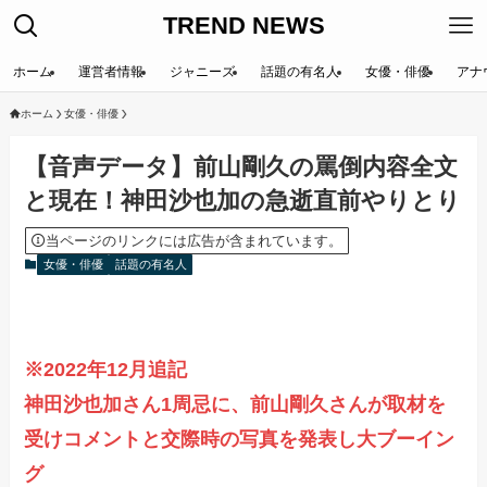
TREND NEWS
ホーム
運営者情報
ジャニーズ
話題の有名人
女優・俳優
アナ
ホーム
女優・俳優
【音声データ】前山剛久の罵倒内容全文
と現在！神田沙也加の急逝直前やりとり
当ページのリンクには広告が含まれています。
女優・俳優
話題の有名人
※2022年12月追記
神田沙也加さん1周忌に、前山剛久さんが取材を
受けコメントと交際時の写真を発表し大ブーイン
グ