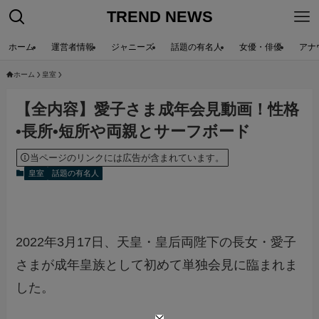
TREND NEWS
ホーム
運営者情報
ジャニーズ
話題の有名人
女優・俳優
アナ
ホーム
皇室
【全内容】愛子さま成年会見動画！性格
•長所•短所や両親とサーフボード
当ページのリンクには広告が含まれています。
皇室
話題の有名人
2022年3月17日、天皇・皇后両陛下の長女・愛子
さまが成年皇族として初めて単独会見に臨まれま
した。