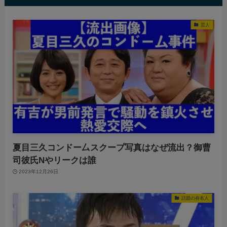
芸人
夏目三久コンドー厶スクープ写真はなぜ流出？御曹
司彼氏Nやリークは誰
2023年12月26日
話題の有名人