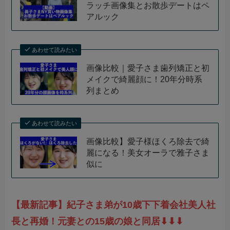
ラッチ画像集とお散歩デートはペ
アルック
あわせて読みたい
画像比較｜愛子さま歯列矯正と初
メイクで綺麗顔に！20年分時系
列まとめ
あわせて読みたい
画像比較】愛子様ほくろ除去で綺
麗になる！美女オーラで雅子さま
似に
【最新記事】紀子さま弟が10歳下下着会社美人社
長と再婚！元妻との15歳の娘と同居⬇︎⬇︎⬇︎