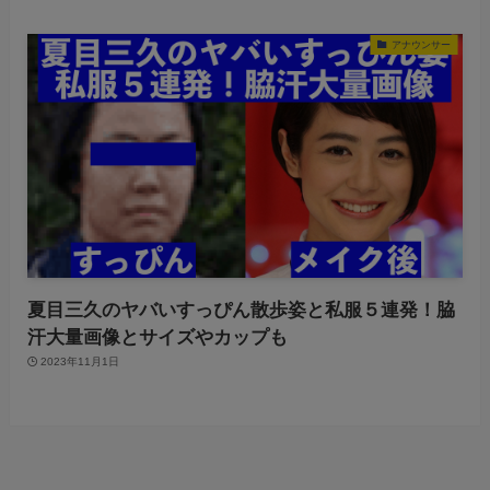
アナウンサー
夏目三久のヤバいすっぴん散歩姿と私服５連発！脇
汗大量画像とサイズやカップも
2023年11月1日