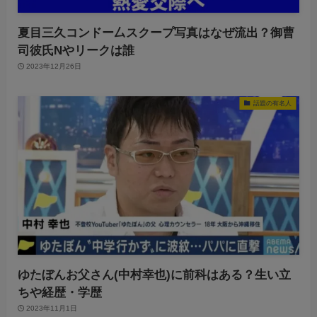
夏目三久コンドー厶スクープ写真はなぜ流出？御曹
司彼氏Nやリークは誰
2023年12月26日
話題の有名人
ゆたぼんお父さん(中村幸也)に前科はある？生い立
ちや経歴・学歴
2023年11月1日