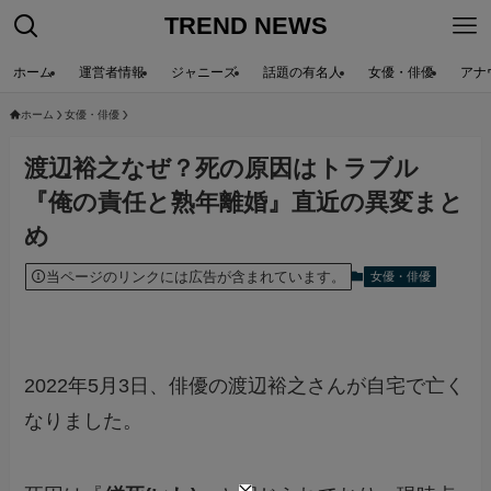
TREND NEWS
ホーム
運営者情報
ジャニーズ
話題の有名人
女優・俳優
アナ
ホーム
女優・俳優
渡辺裕之なぜ？死の原因はトラブル
『俺の責任と熟年離婚』直近の異変まと
め
当ページのリンクには広告が含まれています。
女優・俳優
2022年5月3日、俳優の渡辺裕之さんが自宅で亡く
なりました。