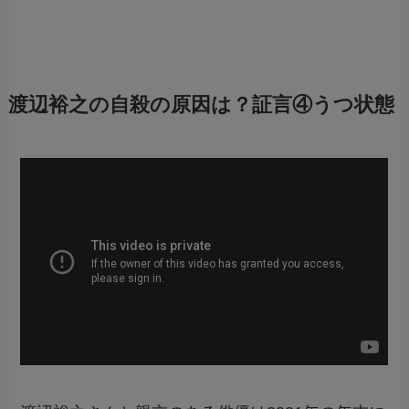
渡辺裕之の自殺の原因は？証言④うつ状態