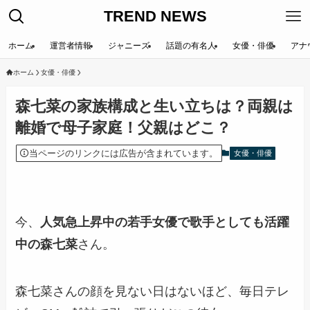
TREND NEWS
ホーム
運営者情報
ジャニーズ
話題の有名人
女優・俳優
アナ
ホーム
女優・俳優
森七菜の家族構成と生い立ちは？両親は
離婚で母子家庭！父親はどこ？
当ページのリンクには広告が含まれています。
女優・俳優
今、
人気急上昇中の若手女優で歌手としても活躍
中の森七菜
さん。
森七菜さんの顔を見ない日はないほど、毎日テレ