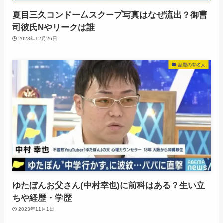
夏目三久コンドー厶スクープ写真はなぜ流出？御曹
司彼氏Nやリークは誰
2023年12月26日
話題の有名人
ゆたぼんお父さん(中村幸也)に前科はある？生い立
ちや経歴・学歴
2023年11月1日