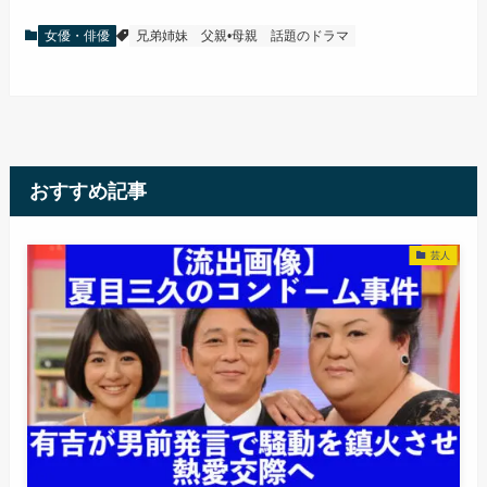
女優・俳優
兄弟姉妹
父親•母親
話題のドラマ
おすすめ記事
芸人