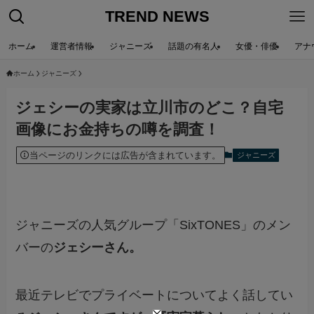
TREND NEWS
ホーム
運営者情報
ジャニーズ
話題の有名人
女優・俳優
アナ
ホーム
ジャニーズ
ジェシーの実家は立川市のどこ？自宅
画像にお金持ちの噂を調査！
当ページのリンクには広告が含まれています。
ジャニーズ
ジャニーズの人気グループ「SixTONES」のメン
バーの
ジェシーさん。
最近テレビでプライベートについてよく話してい