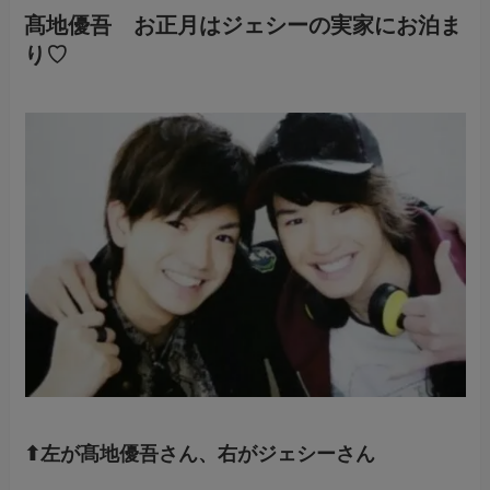
髙地優吾 お正月はジェシーの実家にお泊ま
り♡
⬆︎左が髙地優吾さん、右がジェシーさん