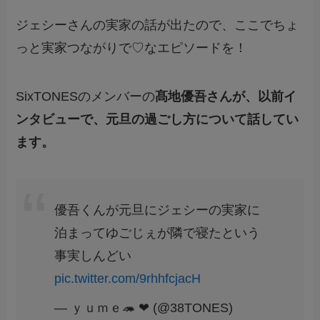
ジェシーさんの実家の話が出たので、ここでちょ
っと実家つながりで♡なエピソードを！
SixTONESのメンバーの
髙地優吾さんが、以前イ
ンタビューで、元旦の過ごし方について話してい
ます。
優吾くんが元旦にジェシーの実家に
泊まってゆごじぇが隣で寝たという
事実しんどい
pic.twitter.com/9rhhfcjacH
— ｙｕｍｅ🦔 ❤︎ (@38TONES)