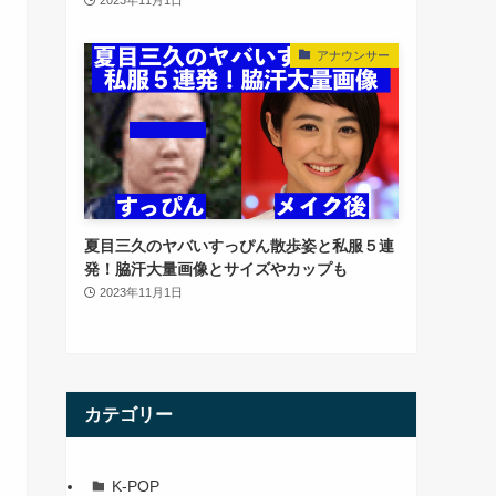
アナウンサー
夏目三久のヤバいすっぴん散歩姿と私服５連
発！脇汗大量画像とサイズやカップも
2023年11月1日
カテゴリー
K-POP