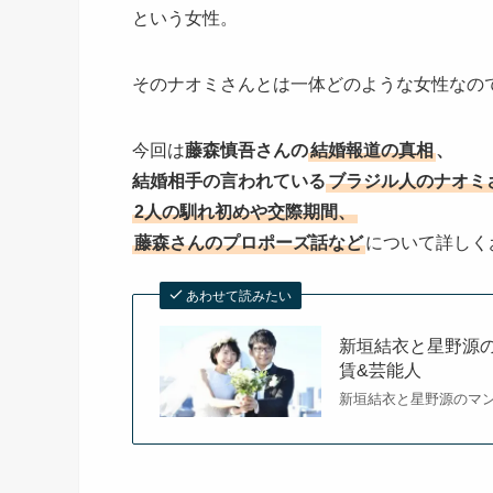
という女性。
そのナオミさんとは一体どのような女性なの
今回は
藤森慎吾さんの
結婚報道の真相
、
結婚相手の言われている
ブラジル人のナオミ
2人の馴れ初めや交際期間、
藤森さんのプロポーズ話など
について詳しく
あわせて読みたい
新垣結衣と星野源
賃&芸能人
新垣結衣と星野源のマ