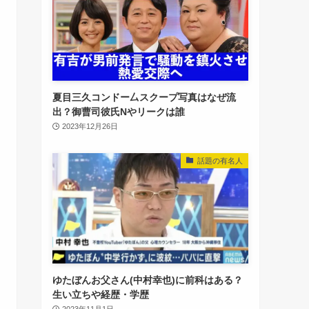
夏目三久コンドー厶スクープ写真はなぜ流
出？御曹司彼氏Nやリークは誰
2023年12月26日
話題の有名人
ゆたぼんお父さん(中村幸也)に前科はある？
生い立ちや経歴・学歴
2023年11月1日