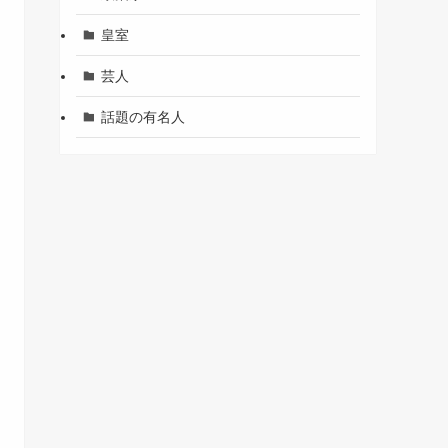
皇室
芸人
話題の有名人