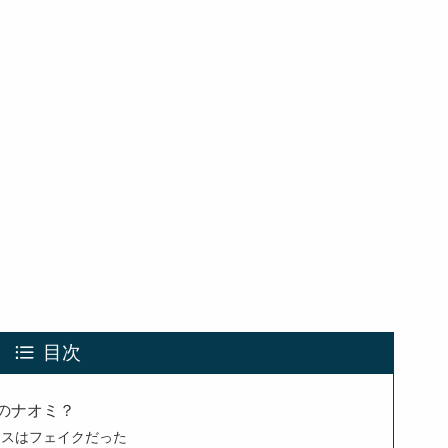
目次
のナオミ？
ースはフェイクだった