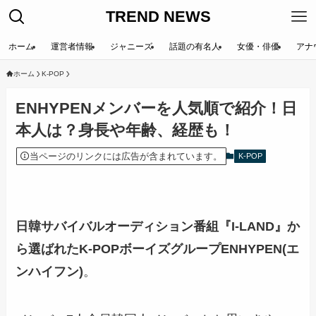
TREND NEWS
ホーム
運営者情報
ジャニーズ
話題の有名人
女優・俳優
アナ
ホーム
K-POP
ENHYPENメンバーを人気順で紹介！日
本人は？身長や年齢、経歴も！
当ページのリンクには広告が含まれています。
K-POP
日韓サバイバルオーディション番組『I-LAND』か
ら選ばれたK-POPボーイズグループENHYPEN(エ
ンハイフン)
。