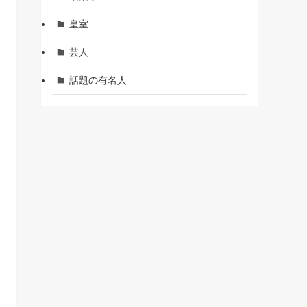
皇室
芸人
話題の有名人