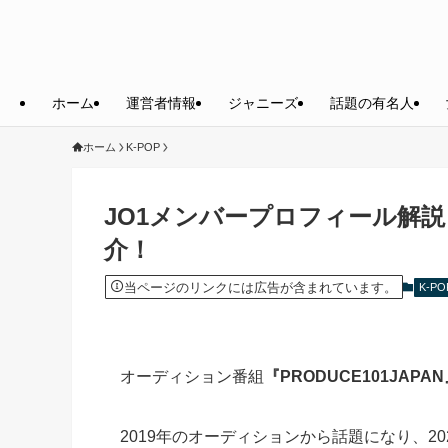
ホーム
運営者情報
ジャニーズ
話題の有名人
ホーム
K-POP
JO1メンバープロフィール解
介！
当ページのリンクには広告が含まれています。
K-PO
オーディション番組
『PRODUCE101JA
2019年のオーディションから話題になり、2