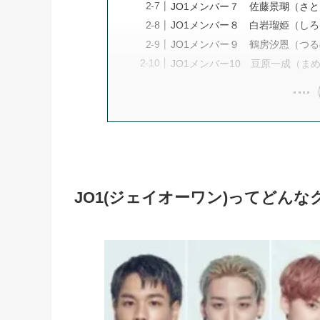
JO1メンバー７ 佐藤景瑚（さと
JO1メンバー８ 白岩瑠姫（しろ
JO1メンバー９ 鶴房汐恩（つる
JO1メンバー10 豆原一成（ま
JO1(ジェイオーワン)ってどんな