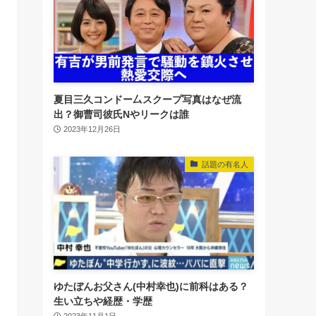
夏目三久コンドー厶スクープ写真はなぜ流
出？御曹司彼氏Nやリークは誰
2023年12月26日
話題の有名人
ゆたぼんお父さん(中村幸也)に前科はある？
生い立ちや経歴・学歴
2023年11月1日