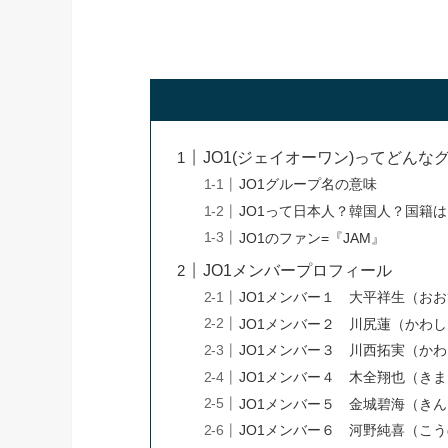
JO1(ジェイオーワン)ってどんな
JO1グループ名の意味
JO1って日本人？韓国人？国籍
JO1のファン=『JAM』
JO1メンバープロフィール
JO1メンバー１ 大平祥生（おお
JO1メンバー２ 川尻蓮（かわし
JO1メンバー３ 川西拓実（かわ
JO1メンバー４ 木全翔也（きま
JO1メンバー５ 金城碧海（きん
JO1メンバー６ 河野純喜（こう