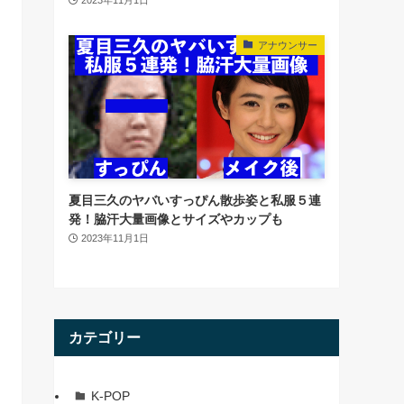
アナウンサー
夏目三久のヤバいすっぴん散歩姿と私服５連
発！脇汗大量画像とサイズやカップも
2023年11月1日
カテゴリー
K-POP