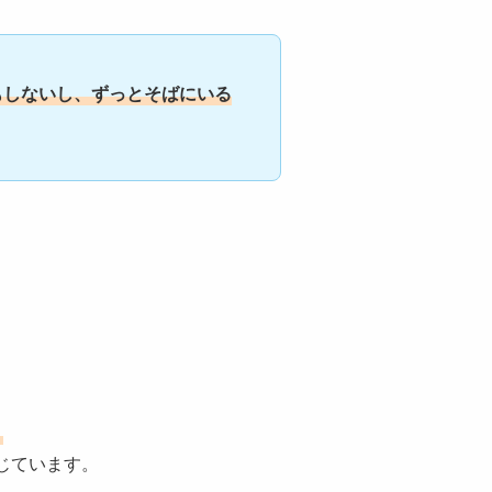
もしないし、ずっとそばにいる
、
じています。