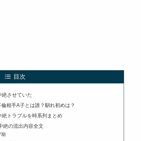
目次
中絶させていた
不倫相手A子とは誰？馴れ初めは？
中絶トラブルを時系列まとめ
倫中絶の流出内容全文
ブ期