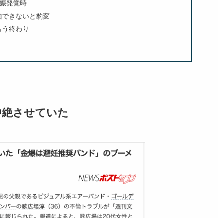
妊娠発覚時
知できないと豹変
もう終わり
中絶させていた