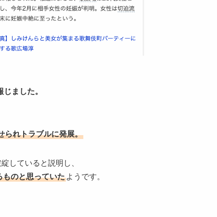
報じました。
せられトラブルに発展。
破綻していると説明し、
るものと思っていた
ようです。
、