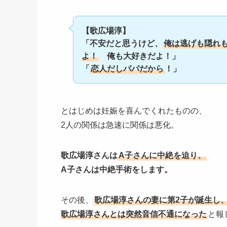
【
歌広場淳】
「不安だと思うけど、
俺は逃げも隠れ
よ！
俺も大好きだよ！」
「
恋人だしパパだから
！
」
とはじめは妊娠を喜んでくれたものの、
2人の関係は急速に関係は悪化。
歌広場淳さんは
A子さんに中絶を迫り、
A子さんは中絶手術をします。
その後、
歌広場淳さんの妻に第2子が誕生し
歌広場淳さんとは突然音信不通になった
と報