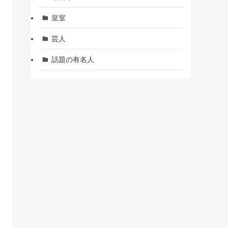
皇室
芸人
話題の有名人