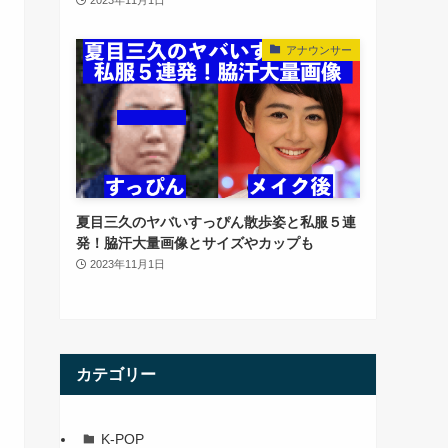
アナウンサー
夏目三久のヤバいすっぴん散歩姿と私服５連
発！脇汗大量画像とサイズやカップも
2023年11月1日
カテゴリー
K-POP