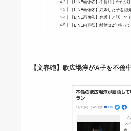
【LINE画像②】不倫相手A子の
【LINE画像③】妊娠した子を認
【LINE画像④】弁護士と話して
【LINE内容⑤】離婚は2年待って
【文春砲】歌広場淳がA子を不倫