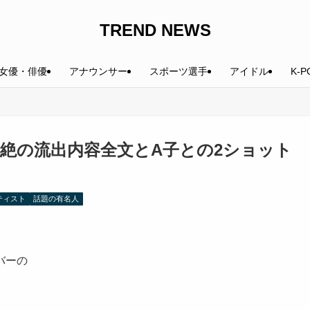
TREND NEWS
女優・俳優
アナウンサー
スポーツ選手
アイドル
K-P
中絶の流出内容全文とA子との2ショット
ティスト
話題の有名人
バーの