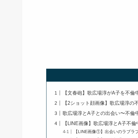
【文春砲】歌広場淳がA子を不倫
【2ショット顔画像】歌広場淳の
歌広場淳とA子との出会い〜不倫
【LINE画像】歌広場淳とA子不
【LINE画像①】出会いのラブラ