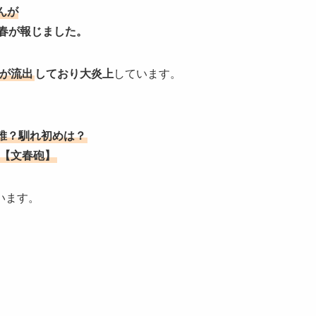
んが
春が報じました。
像が流出
しており大炎上
しています。
誰？馴れ初めは？
像【文春砲】
います。