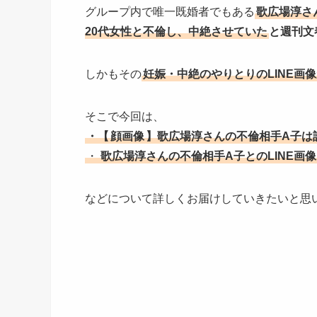
グループ内で唯一既婚者でもある
歌広場淳さ
20代女性と不倫し、中絶させていた
と週刊文
しかもその
妊娠・中絶のやりとりのLINE画
そこで今回は、
・【
顔画像
】歌広場淳さんの不倫相手A子は
・
歌広場淳さんの不倫相手A子とのLINE画
などについて詳しくお届けしていきたいと思