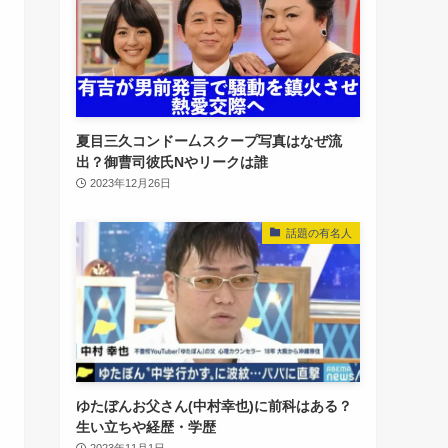
夏目三久コンドー厶スクープ写真はなぜ流
出？御曹司彼氏Nやリークは誰
2023年12月26日
話題の有名人
ゆたぼんお父さん(中村幸也)に前科はある？
生い立ちや経歴・学歴
2023年11月1日