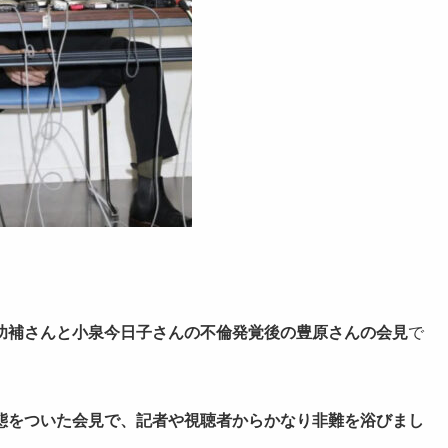
！
功補さんと小泉今日子さんの不倫発覚後の豊原さんの会見
で
態をついた会見で、記者や視聴者からかなり非難を浴びまし