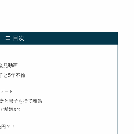
目次
会見動画
子と5年不倫
め
倫デート
下妻と息子を捨て離婚
婚と離婚まで
ト
億円？！