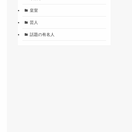
皇室
芸人
話題の有名人