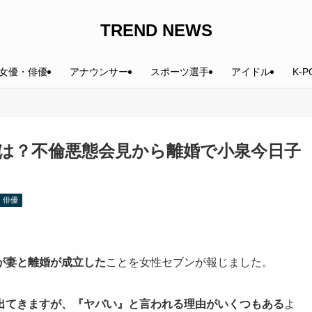
TREND NEWS
女優・俳優
アナウンサー
スポーツ選手
アイドル
K-P
は？不倫悪態会見から離婚で小泉今日子
・俳優
が妻と離婚が成立した
ことを女性セブンが報じました。
出てきます
が、『ヤバい』と言われる理由がいくつもある
よ