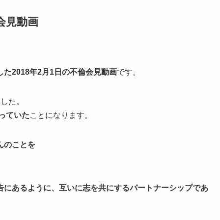
会見動画
2018年2月1日の不倫会見動画
です。
ました。
陥っていた
ことになります。
んのことを
告にあるように、互いに志を共にするパートナーシップであ