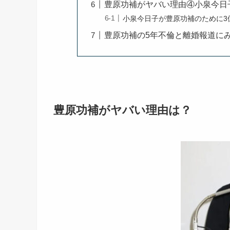
豊原功補がヤバい理由④小泉今日
小泉今日子が豊原功補のために3
豊原功補の5年不倫と離婚報道に
豊原功補がヤバい理由は？