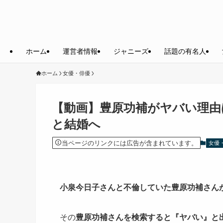
ホーム
運営者情報
ジャニーズ
話題の有名人
ホーム
女優・俳優
【動画】豊原功補がヤバい理由
と結婚へ
当ページのリンクには広告が含まれています。
女優
小泉今日子さんと不倫していた豊原功補さん
その
豊原功補さんを検索すると『ヤバい』と