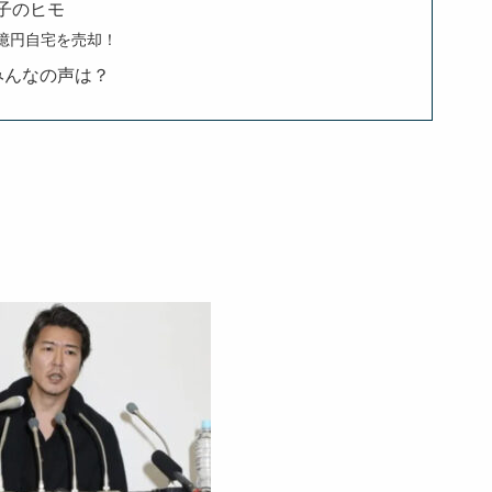
子のヒモ
億円自宅を売却！
みんなの声は？