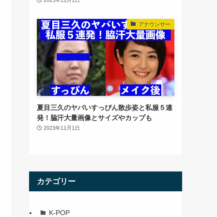
アナウンサー
夏目三久のヤバいすっぴん散歩姿と私服５連
発！脇汗大量画像とサイズやカップも
2023年11月1日
カテゴリー
K-POP