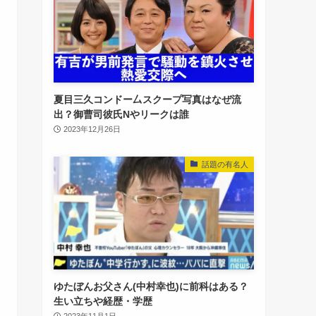
夏目三久コンドー厶スクープ写真はなぜ流
出？御曹司彼氏Nやリークは誰
2023年12月26日
話題の有名人
ゆたぼんお父さん(中村幸也)に前科はある？
生い立ちや経歴・学歴
2023年11月1日