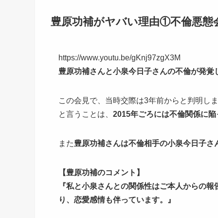
豊原功補がヤバい理由①不倫悪態
https://www.youtu.be/gKnj97zgX3M
豊原功補さんと小泉今日子さんの不倫が発覚した
この会見で、当時交際は3年前からと判明し
と言うことは、
2015年ごろには不倫関係に
また
豊原功補さんは不倫相手の小泉今日子さ
【豊原功補のコメント】
『
私と小泉さんとの関係性はご本人からの報
り、恋愛感情も伴っています
。』