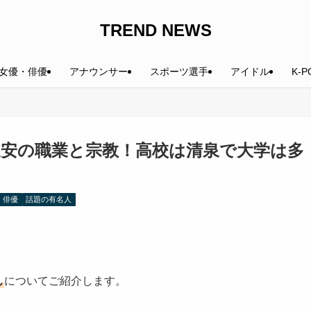
TREND NEWS
女優・俳優
アナウンサー
スポーツ選手
アイドル
K-P
延安の職業と宗教！高校は清泉で大学は多
・俳優
話題の有名人
ん
についてご紹介します。