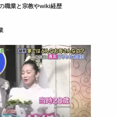
職業と宗教やwiki経歴
業