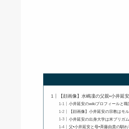
【顔画像】水嶋凜の父親•小井延安
小井延安のwikiプロフィールと職
【顔画像】小井延安の宗教はモ
小井延安の出身大学は米ブリガ
父•小井延安と母•斉藤由貴の馴