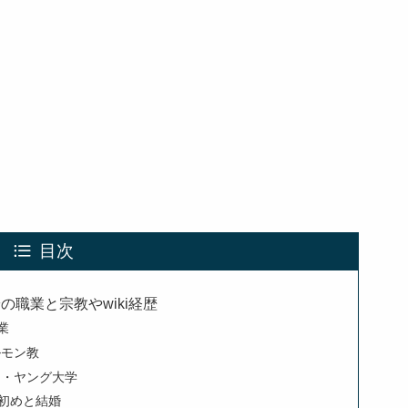
目次
の職業と宗教やwiki経歴
業
ルモン教
ム・ヤング大学
れ初めと結婚