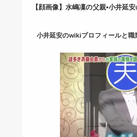
【顔画像】水嶋凜の父親•小井延安の
小井延安のwikiプロフィールと職