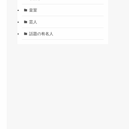
皇室
芸人
話題の有名人