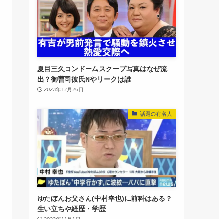
夏目三久コンドー厶スクープ写真はなぜ流
出？御曹司彼氏Nやリークは誰
2023年12月26日
話題の有名人
ゆたぼんお父さん(中村幸也)に前科はある？
生い立ちや経歴・学歴
2023年11月1日