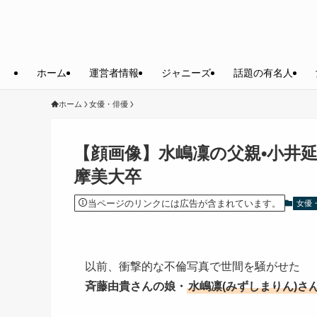
ホーム
運営者情報
ジャニーズ
話題の有名人
ホーム
女優・俳優
【顔画像】水嶋凜の父親•小井
摩美大卒
当ページのリンクには広告が含まれています。
女優
以前、衝撃的な不倫写真で世間を騒がせた
斉藤由貴さんの娘・
水嶋凛(みずしまりん)さ