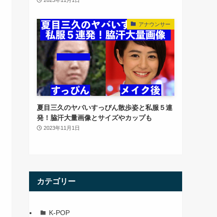
アナウンサー
夏目三久のヤバいすっぴん散歩姿と私服５連
発！脇汗大量画像とサイズやカップも
2023年11月1日
カテゴリー
K-POP