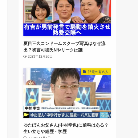
夏目三久コンドー厶スクープ写真はなぜ流
出？御曹司彼氏Nやリークは誰
2023年12月26日
話題の有名人
ゆたぼんお父さん(中村幸也)に前科はある？
生い立ちや経歴・学歴
2023年11月1日