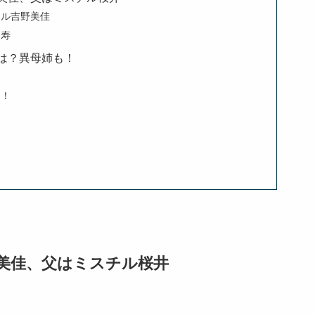
ドル吉野美佳
和寿
は？異母姉も！
る！
美佳、父はミスチル桜井