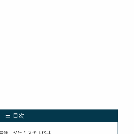
目次
美佳、父はミスチル桜井