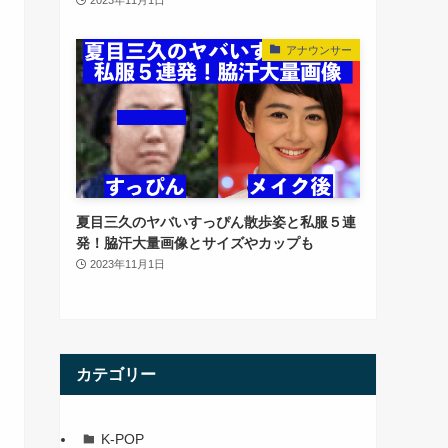
アナウンサー
夏目三久のヤバいすっぴん散歩姿と私服５連
発！脇汗大量画像とサイズやカップも
2023年11月1日
カテゴリー
K-POP