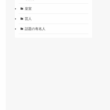
皇室
芸人
話題の有名人