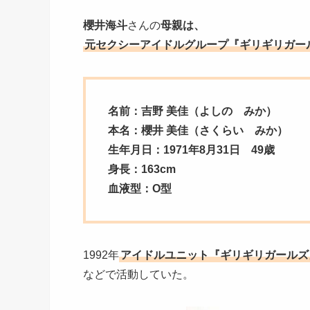
櫻井海斗
さんの
母親は、
元セクシーアイドルグループ『ギリギリガー
名前：吉野 美佳（よしの みか）
本名：櫻井 美佳（さくらい みか）
生年月日：1971年8月31日 49歳
身長：163cm
血液型：O
型
1992年
アイドルユニット『ギリギリガールズ
などで活動していた。