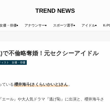
TREND NEWS
女優・俳優
アナウンサー
スポーツ選手
アイドル
K-P
像)で不倫略奪婚！元セクシーアイドル
ティスト
女優・俳優
っている
櫻井海斗(さくらいかいと)さん
。
『エール』や大人気ドラマ『逃げ恥』に出演と、櫻井海斗さ