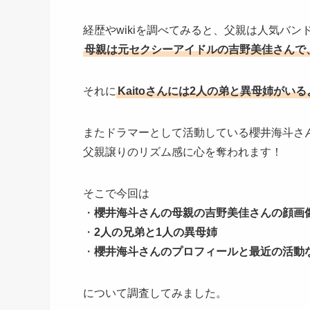
経歴やwikiを調べてみると、父親は人気バ
母親は元セクシーアイドルの吉野美佳さんで
それに
Kaitoさんには2人の弟と異母姉がい
またドラマーとして活動している櫻井海斗さ
父親譲りのリズム感に心を奪われます！
そこで今回は
・
櫻井海斗さんの母親の吉野美佳さんの顔画
・
2人の兄弟と1人の異母姉
・
櫻井海斗さんのプロフィールと最近の活動
について調査してみました。