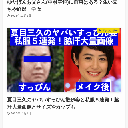
ゆたぼんお父さん(中村幸也)に前科はある？生い立
ちや経歴・学歴
2023年11月1日
アナウンサー
夏目三久のヤバいすっぴん散歩姿と私服５連発！脇
汗大量画像とサイズやカップも
2023年11月1日