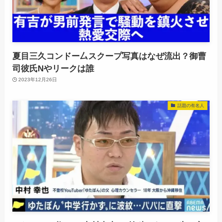
夏目三久コンドー厶スクープ写真はなぜ流出？御曹
司彼氏Nやリークは誰
2023年12月26日
話題の有名人