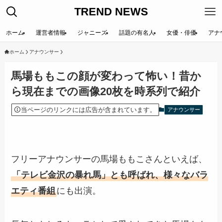
TREND NEWS
ホーム
運営者情報
ジャニーズ
話題の有名人
女優・俳優
アナ
ホーム
アナウンサー
馬場ももこの顔が変わって怖い！昔か
ら現在までの画像20枚を時系列で紹介
当ページのリンクには広告が含まれています。
アナウンサー
フリーアナウンサーの馬場ももこさんといえば、
「テレビ金沢の暴れ馬」とも呼ばれ、様々なバラ
エティ番組
にも出演。