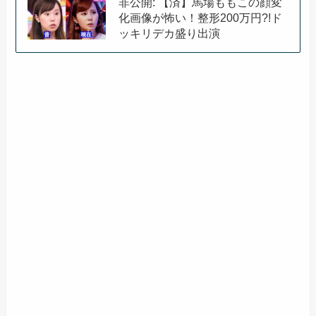
非公開: 【済】馬場ももこの顔変
化画像が怖い！整形200万円?!ド
ッキリデカ盛り出演