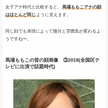
女子アナ時代と比較すると、
馬場ももこアナの顔
はほとんど同じ
ように見えます。
同じ顔でも表情によって随分と雰囲気が変わるよ
うですね〜。
馬場ももこの昔の顔画像 ③2018(
全国区テ
レビに出演で話題
時代)